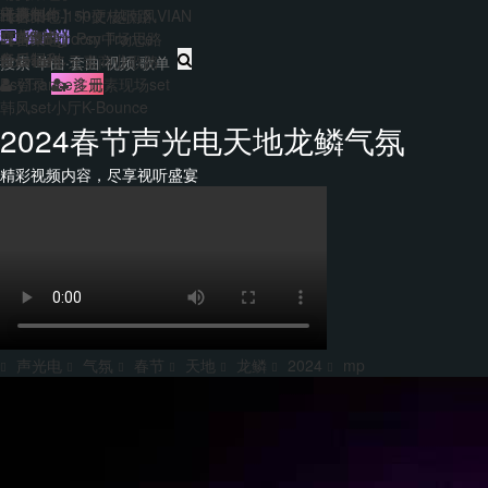
主题包
干声制作
转换
Hard140-150硬核歌路
【合集包】中文/越南风VIAN
免费套曲
套曲制作
客户端
EDM&Bigroom中场思路
【合集包】Psy Trance
每日福利
音乐制作
Bounce多元素商业歌路
登录
注册
PsyTrance多元素现场set
韩风set小厅K-Bounce
2024春节声光电天地龙鳞气氛
精彩视频内容，尽享视听盛宴
声光电
气氛
春节
天地
龙鳞
2024
mp