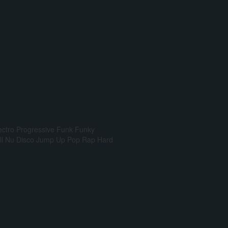
ectro Progressive
Funk
Funky
l
Nu Disco
Jump Up
Pop Rap
Hard