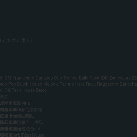
宵节
妇女节
愚人节
d IDM
Trancestep
Darkstep
Dub Techno
Baile Funk
IDM
Dancecore
El
step
Pop
Dutch House
Melodic Techno
Hard Rock
Raggacore
Dancehal
M
反拍Tech House
Disco
套曲
越南鼓歌路Vina
压缩包
前场House多元素歌路
外网单曲压缩包
视频
主场多元素set套曲
韩国boune压缩包
歌单
多元素商业歌路（后场）
迷音单曲歌单
DJ
音乐人
免费
江南霓虹网红特色set
精选单曲压缩包
艺术家
VIP
AI
中文Bounce Set
【合集包】Tech House