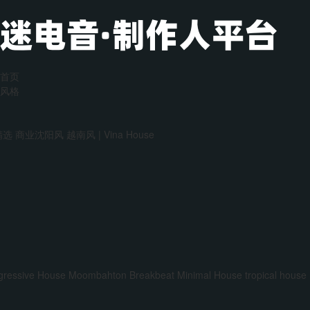
首页
风格
精选
商业沈阳风
越南风 | Vina House
gressive House
Moombahton
Breakbeat
Minimal House
tropical house