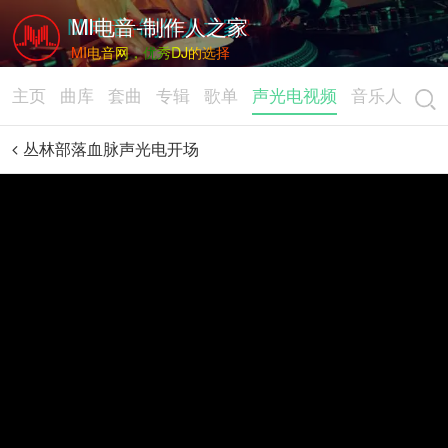
MI电音-制作人之家
MI电音网，优秀DJ的选择
主页
曲库
套曲
专辑
歌单
声光电视频
音乐人
丛林部落血脉声光电开场