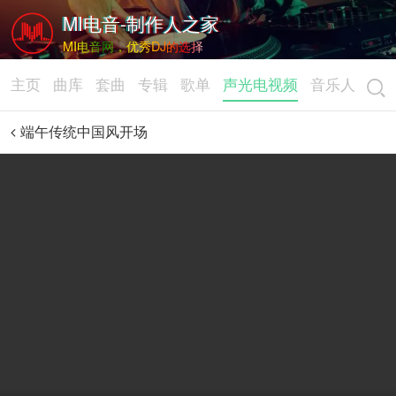
MI电音-制作人之家
MI电音网，优秀DJ的选择
主页
曲库
套曲
专辑
歌单
声光电视频
音乐人
端午传统中国风开场