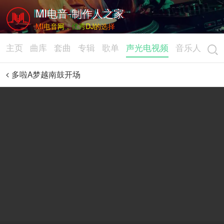
MI电音-制作人之家
MI电音网，优秀DJ的选择
主页
曲库
套曲
专辑
歌单
声光电视频
音乐人
多啦A梦越南鼓开场