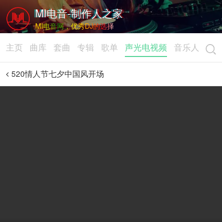
MI电音-制作人之家
MI电音网，优秀DJ的选择
主页
曲库
套曲
专辑
歌单
声光电视频
音乐人
520情人节七夕中国风开场