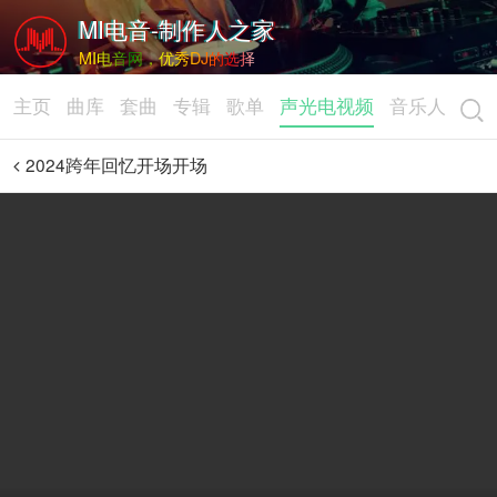
MI电音-制作人之家
MI电音网，优秀DJ的选择
主页
曲库
套曲
专辑
歌单
声光电视频
音乐人
2024跨年回忆开场开场