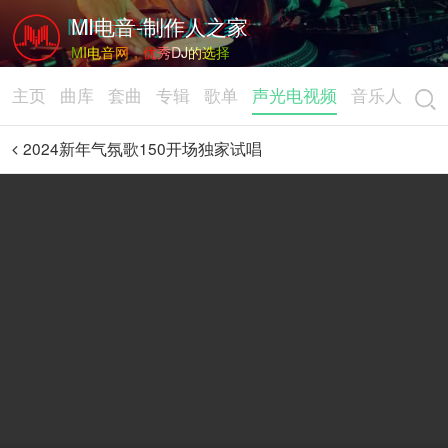
MI电音-制作人之家
MI电音网，优秀DJ的选择
主页
曲库
套曲
专辑
歌单
声光电视频
音乐人
2024新年气氛歌150开场独家试唱