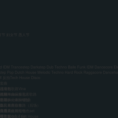
宵节
妇女节
愚人节
d IDM
Trancestep
Darkstep
Dub Techno
Baile Funk
IDM
Dancecore
El
step
Pop
Dutch House
Melodic Techno
Hard Rock
Raggacore
Dancehal
M
反拍Tech House
Disco
套曲
越南鼓歌路Vina
压缩包
前场House多元素歌路
外网单曲压缩包
视频
主场多元素set套曲
韩国boune压缩包
歌单
多元素商业歌路（后场）
迷音单曲歌单
DJ
音乐人
免费
江南霓虹网红特色set
精选单曲压缩包
艺术家
VIP
AI
中文Bounce Set
【合集包】Tech House