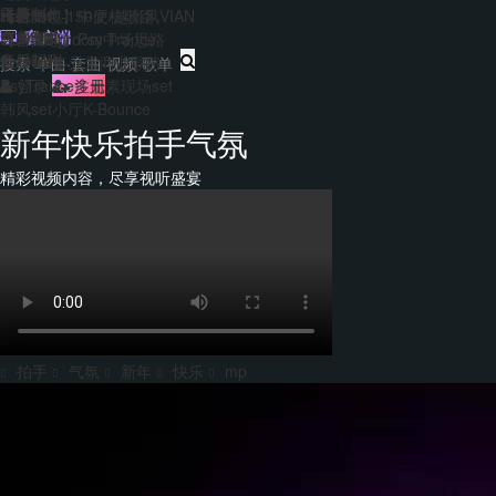
主题包
干声制作
转换
Hard140-150硬核歌路
【合集包】中文/越南风VIAN
免费套曲
套曲制作
客户端
EDM&Bigroom中场思路
【合集包】Psy Trance
每日福利
音乐制作
Bounce多元素商业歌路
登录
注册
PsyTrance多元素现场set
韩风set小厅K-Bounce
新年快乐拍手气氛
精彩视频内容，尽享视听盛宴
拍手
气氛
新年
快乐
mp