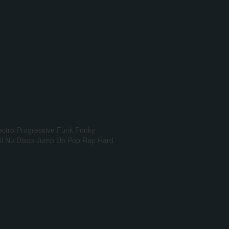
ectro Progressive
Funk
Funky
l
Nu Disco
Jump Up
Pop Rap
Hard