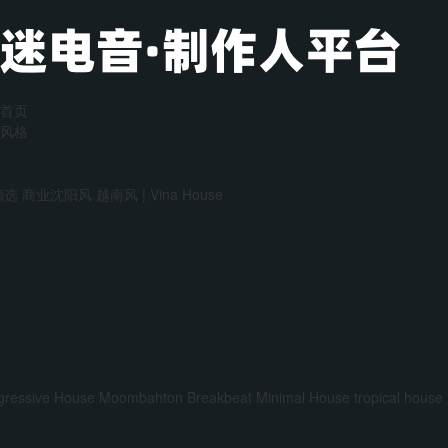
首页
风格
精选
商业沈阳风
越南风 | Vina House
gressive House
Moombahton
Breakbeat
Minimal House
tropical house