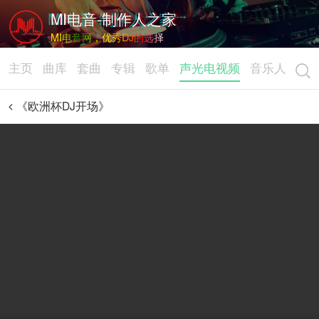
MI电音-制作人之家
MI电音网，优秀DJ的选择
主页
曲库
套曲
专辑
歌单
声光电视频
音乐人
《欧洲杯DJ开场》