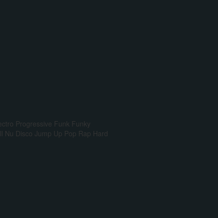
ectro Progressive
Funk
Funky
l
Nu Disco
Jump Up
Pop Rap
Hard