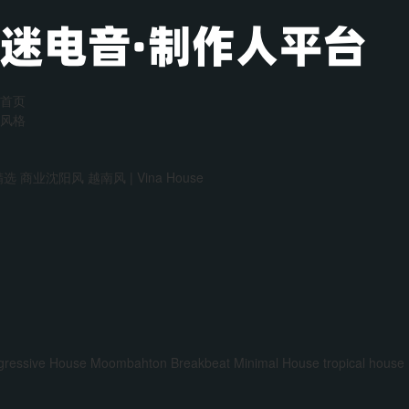
首页
风格
精选
商业沈阳风
越南风 | Vina House
gressive House
Moombahton
Breakbeat
Minimal House
tropical house