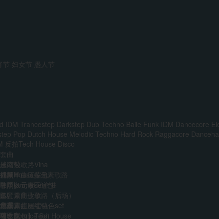
宵节
妇女节
愚人节
d IDM
Trancestep
Darkstep
Dub Techno
Baile Funk
IDM
Dancecore
El
step
Pop
Dutch House
Melodic Techno
Hard Rock
Raggacore
Dancehal
M
反拍Tech House
Disco
套曲
越南鼓歌路Vina
压缩包
前场House多元素歌路
外网单曲压缩包
视频
主场多元素set套曲
韩国boune压缩包
歌单
多元素商业歌路（后场）
迷音单曲歌单
DJ
音乐人
免费
江南霓虹网红特色set
精选单曲压缩包
艺术家
VIP
AI
中文Bounce Set
【合集包】Tech House