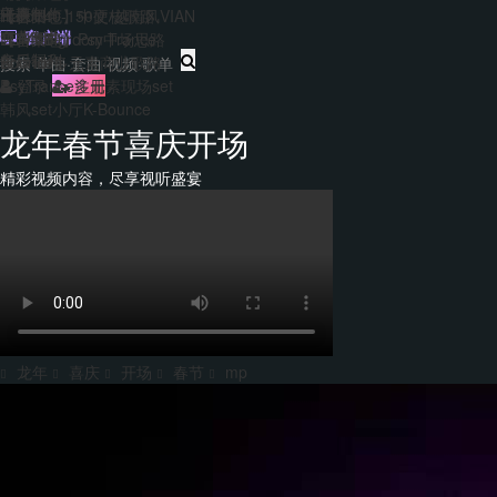
主题包
干声制作
转换
Hard140-150硬核歌路
【合集包】中文/越南风VIAN
免费套曲
套曲制作
客户端
EDM&Bigroom中场思路
【合集包】Psy Trance
每日福利
音乐制作
Bounce多元素商业歌路
登录
注册
PsyTrance多元素现场set
韩风set小厅K-Bounce
龙年春节喜庆开场
精彩视频内容，尽享视听盛宴
龙年
喜庆
开场
春节
mp