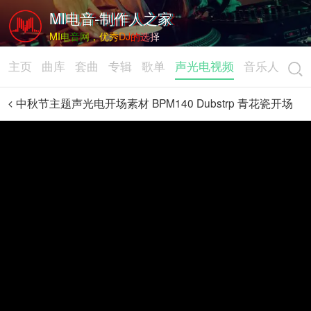
MI电音-制作人之家
MI电音网，优秀DJ的选择
主页
曲库
套曲
专辑
歌单
声光电视频
音乐人
中秋节主题声光电开场素材 BPM140 Dubstrp 青花瓷开场