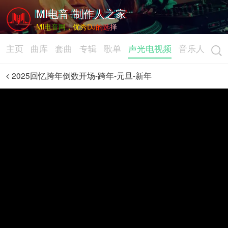
MI电音-制作人之家
MI电音网，优秀DJ的选择
主页
曲库
套曲
专辑
歌单
声光电视频
音乐人
2025回忆跨年倒数开场-跨年-元旦-新年