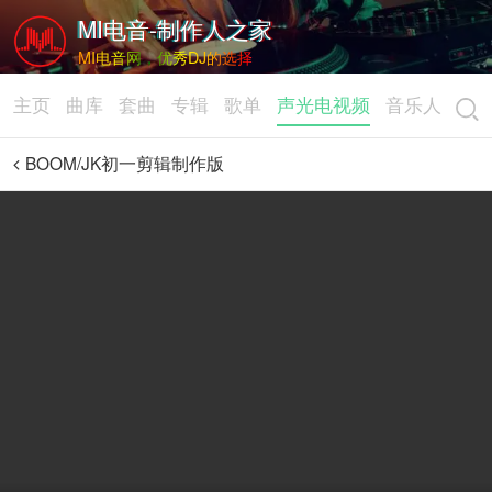
MI电音-制作人之家
MI电音网，优秀DJ的选择
主页
曲库
套曲
专辑
歌单
声光电视频
音乐人
BOOM/JK初一剪辑制作版