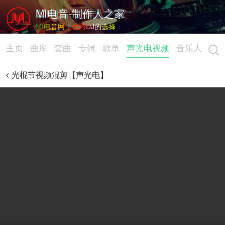
MI电音-制作人之家
MI电音网，优秀DJ的选择
主页
曲库
套曲
专辑
歌单
声光电视频
音乐人
光棍节视频混剪【声光电】