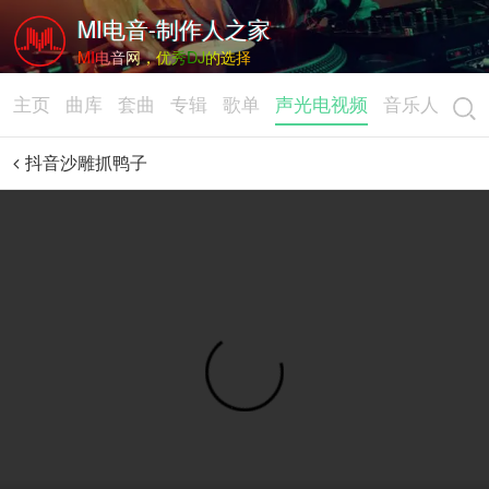
MI电音-制作人之家
MI电音网，优秀DJ的选择
主页
曲库
套曲
专辑
歌单
声光电视频
音乐人
抖音沙雕抓鸭子