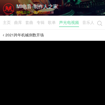
MI电音-制作人之家
MI电音网，优秀DJ的选择
主页
曲库
套曲
专辑
歌单
声光电视频
音乐人
2021跨年机械倒数开场