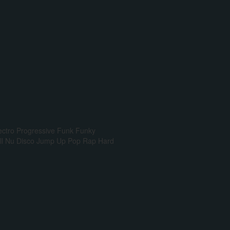
ectro Progressive
Funk
Funky
l
Nu Disco
Jump Up
Pop Rap
Hard