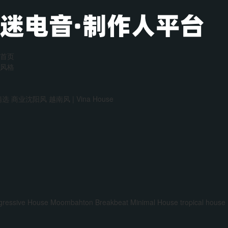
首页
风格
精选
商业沈阳风
越南风 | Vina House
gressive House
Moombahton
Breakbeat
Minimal House
tropical house