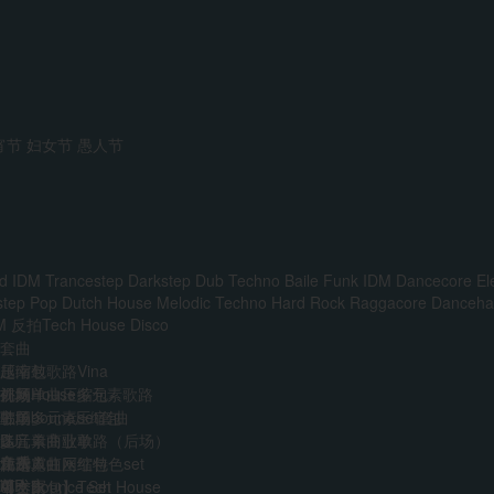
宵节
妇女节
愚人节
d IDM
Trancestep
Darkstep
Dub Techno
Baile Funk
IDM
Dancecore
El
step
Pop
Dutch House
Melodic Techno
Hard Rock
Raggacore
Dancehal
M
反拍Tech House
Disco
套曲
越南鼓歌路Vina
压缩包
前场House多元素歌路
外网单曲压缩包
视频
主场多元素set套曲
韩国boune压缩包
歌单
多元素商业歌路（后场）
迷音单曲歌单
DJ
音乐人
免费
江南霓虹网红特色set
精选单曲压缩包
艺术家
VIP
AI
中文Bounce Set
【合集包】Tech House