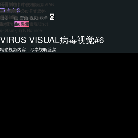
主题包
干声制作
转换
Hard140-150硬核歌路
【合集包】中文/越南风VIAN
免费套曲
套曲制作
客户端
EDM&Bigroom中场思路
【合集包】Psy Trance
每日福利
音乐制作
Bounce多元素商业歌路
登录
注册
PsyTrance多元素现场set
韩风set小厅K-Bounce
VIRUS VISUAL病毒视觉#6
精彩视频内容，尽享视听盛宴