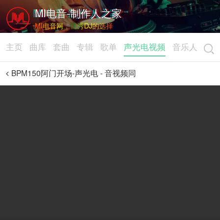
MI电音-制作人之家
MI电音网，优秀DJ的选择
主页
曲库
套曲
专辑
歌单
声光电视频
音乐人
BPM150阿门开场-声光电 - 音视频同