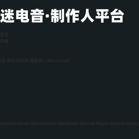
首页
风格
精选
商业沈阳风
越南风 | Vina House
gressive House
Moombahton
Breakbeat
Minimal House
tropical house