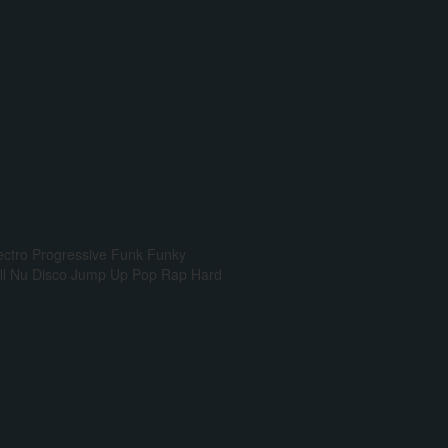
ectro Progressive
Funk
Funky
l
Nu Disco
Jump Up
Pop Rap
Hard