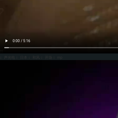
声光电
日本
和风
开场
mp