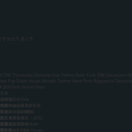
宵节
妇女节
愚人节
d IDM
Trancestep
Darkstep
Dub Techno
Baile Funk
IDM
Dancecore
El
step
Pop
Dutch House
Melodic Techno
Hard Rock
Raggacore
Dancehal
M
反拍Tech House
Disco
套曲
越南鼓歌路Vina
压缩包
前场House多元素歌路
外网单曲压缩包
视频
主场多元素set套曲
韩国boune压缩包
歌单
多元素商业歌路（后场）
迷音单曲歌单
DJ
音乐人
免费
江南霓虹网红特色set
精选单曲压缩包
艺术家
VIP
AI
中文Bounce Set
【合集包】Tech House