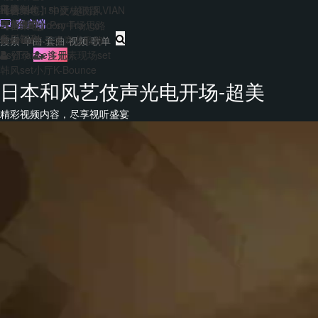
主题包
干声制作
转换
Hard140-150硬核歌路
【合集包】中文/越南风VIAN
免费套曲
套曲制作
客户端
EDM&Bigroom中场思路
【合集包】Psy Trance
每日福利
音乐制作
Bounce多元素商业歌路
登录
注册
PsyTrance多元素现场set
韩风set小厅K-Bounce
日本和风艺伎声光电开场-超美
精彩视频内容，尽享视听盛宴