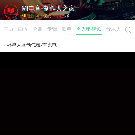
MI电音-制作人之家
MI电音网，优秀DJ的选择
主页
曲库
套曲
专辑
歌单
声光电视频
音乐人
外星人互动气氛-声光电