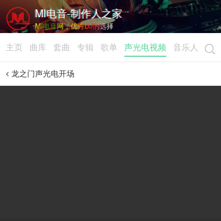
MI电音-制作人之家
MI电音网，优秀DJ的选择
主页
曲库
套曲
专辑
歌单
声光电视频
音乐人
龙之门声光电开场