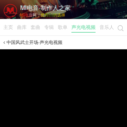
MI电音-制作人之家
MI电音网，优秀DJ的选择
主页
曲库
套曲
专辑
歌单
声光电视频
音乐人
中国风武士开场-声光电视频