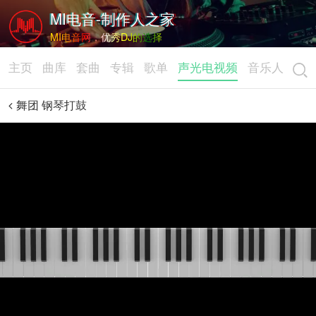
MI电音-制作人之家
MI电音网，优秀DJ的选择
主页
曲库
套曲
专辑
歌单
声光电视频
音乐人
舞团 钢琴打鼓