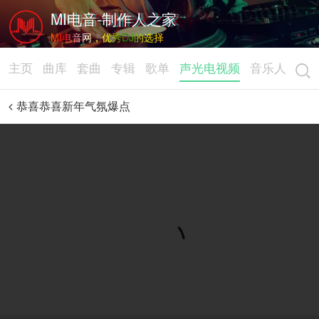
MI电音-制作人之家
MI电音网，优秀DJ的选择
主页
曲库
套曲
专辑
歌单
声光电视频
音乐人
恭喜恭喜新年气氛爆点