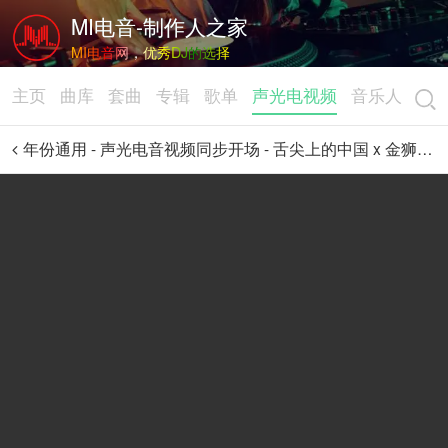
MI电音-制作人之家
MI电音网，优秀DJ的选择
主页
曲库
套曲
专辑
歌单
声光电视频
音乐人
年份通用 - 声光电音视频同步开场 - 舌尖上的中国 x 金狮拜年 x 恭喜发财 (135)-跨年-元旦-新年