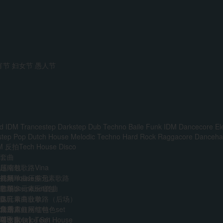
宵节
妇女节
愚人节
d IDM
Trancestep
Darkstep
Dub Techno
Baile Funk
IDM
Dancecore
El
step
Pop
Dutch House
Melodic Techno
Hard Rock
Raggacore
Dancehal
M
反拍Tech House
Disco
套曲
越南鼓歌路Vina
压缩包
前场House多元素歌路
外网单曲压缩包
视频
主场多元素set套曲
韩国boune压缩包
歌单
多元素商业歌路（后场）
迷音单曲歌单
DJ
音乐人
免费
江南霓虹网红特色set
精选单曲压缩包
艺术家
VIP
AI
中文Bounce Set
【合集包】Tech House