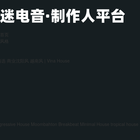
首页
风格
精选
商业沈阳风
越南风 | Vina House
gressive House
Moombahton
Breakbeat
Minimal House
tropical house