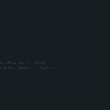
ectro Progressive
Funk
Funky
l
Nu Disco
Jump Up
Pop Rap
Hard