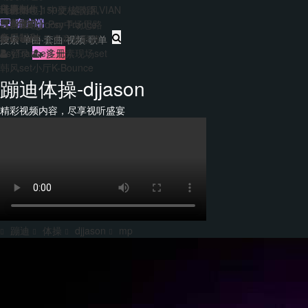
主题包
干声制作
转换
Hard140-150硬核歌路
【合集包】中文/越南风VIAN
免费套曲
套曲制作
客户端
EDM&Bigroom中场思路
【合集包】Psy Trance
每日福利
音乐制作
Bounce多元素商业歌路
登录
注册
PsyTrance多元素现场set
韩风set小厅K-Bounce
蹦迪体操-djjason
精彩视频内容，尽享视听盛宴
蹦迪
体操
djjason
mp