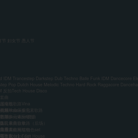
宵节
妇女节
愚人节
d IDM
Trancestep
Darkstep
Dub Techno
Baile Funk
IDM
Dancecore
El
step
Pop
Dutch House
Melodic Techno
Hard Rock
Raggacore
Dancehal
M
反拍Tech House
Disco
套曲
越南鼓歌路Vina
压缩包
前场House多元素歌路
外网单曲压缩包
视频
主场多元素set套曲
韩国boune压缩包
歌单
多元素商业歌路（后场）
迷音单曲歌单
DJ
音乐人
免费
江南霓虹网红特色set
精选单曲压缩包
艺术家
VIP
AI
中文Bounce Set
【合集包】Tech House