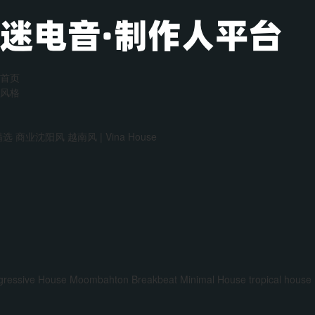
首页
风格
精选
商业沈阳风
越南风 | Vina House
gressive House
Moombahton
Breakbeat
Minimal House
tropical house