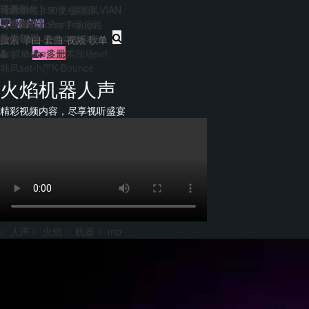
主题包
干声制作
转换
Hard140-150硬核歌路
【合集包】中文/越南风VIAN
免费套曲
套曲制作
客户端
EDM&Bigroom中场思路
【合集包】Psy Trance
每日福利
音乐制作
Bounce多元素商业歌路
登录
注册
PsyTrance多元素现场set
韩风set小厅K-Bounce
火焰机器人声
精彩视频内容，尽享视听盛宴
人声
火焰
机器
mp