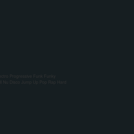
ectro Progressive
Funk
Funky
l
Nu Disco
Jump Up
Pop Rap
Hard