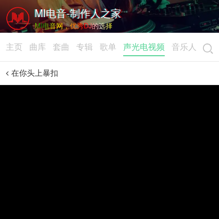
MI电音-制作人之家
MI电音网，优秀DJ的选择
主页
曲库
套曲
专辑
歌单
声光电视频
音乐人
在你头上暴扣