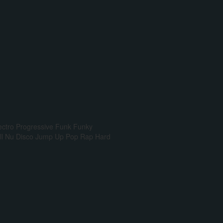
ectro Progressive
Funk
Funky
l
Nu Disco
Jump Up
Pop Rap
Hard