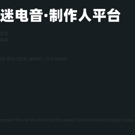
首页
风格
精选
商业沈阳风
越南风 | Vina House
gressive House
Moombahton
Breakbeat
Minimal House
tropical house