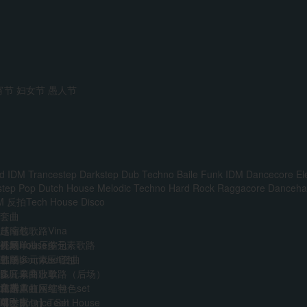
宵节
妇女节
愚人节
d IDM
Trancestep
Darkstep
Dub Techno
Baile Funk
IDM
Dancecore
El
step
Pop
Dutch House
Melodic Techno
Hard Rock
Raggacore
Dancehal
M
反拍Tech House
Disco
套曲
越南鼓歌路Vina
压缩包
前场House多元素歌路
外网单曲压缩包
视频
主场多元素set套曲
韩国boune压缩包
歌单
多元素商业歌路（后场）
迷音单曲歌单
DJ
音乐人
免费
江南霓虹网红特色set
精选单曲压缩包
艺术家
VIP
AI
中文Bounce Set
【合集包】Tech House