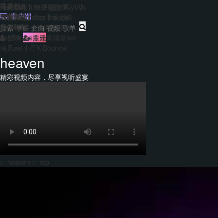
主题包
干声制作
转换
Hard140-150硬核歌路
【合集包】中文/越南风VIAN
免费套曲
套曲制作
客户端
EDM&Bigroom中场思路
【合集包】Psy Trance
每日福利
音乐制作
Bounce多元素商业歌路
登录
注册
PsyTrance多元素现场set
韩风set小厅K-Bounce
heaven
精彩视频内容，尽享视听盛宴
heaven
mp