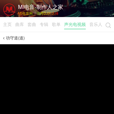
MI电音-制作人之家
MI电音网，优秀DJ的选择
主页
曲库
套曲
专辑
歌单
声光电视频
音乐人
功守道(道)