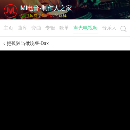
MI电音-制作人之家
MI电音网，优秀DJ的选择
主页
曲库
套曲
专辑
歌单
声光电视频
音乐人
把孤独当做晚餐-Dax