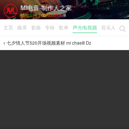
MI电音-制作人之家
MI电音网，优秀DJ的选择
主页
曲库
套曲
专辑
歌单
声光电视频
音乐人
七夕情人节520开场视频素材 mi chaelli Dz