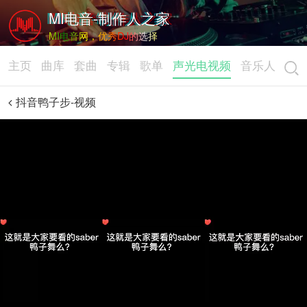
MI电音-制作人之家
MI电音网，优秀DJ的选择
主页
曲库
套曲
专辑
歌单
声光电视频
音乐人
抖音鸭子步-视频