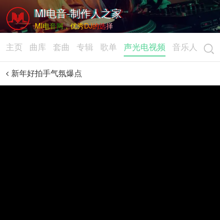
MI电音-制作人之家
MI电音网，优秀DJ的选择
主页
曲库
套曲
专辑
歌单
声光电视频
音乐人
新年好拍手气氛爆点