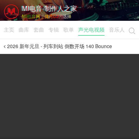
MI电音-制作人之家
MI电音网，优秀DJ的选择
主页
曲库
套曲
专辑
歌单
声光电视频
音乐人
2026 新年元旦 - 列车到站 倒数开场 140 Bounce