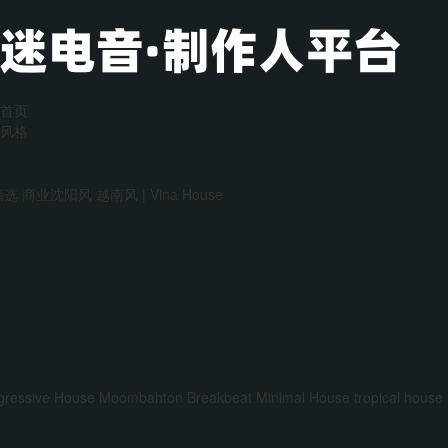
首页
风格
精选
商业沈阳风
越南风 | Vina House
gressive House
Moombahton
Breakbeat
Minimal House
tropical house