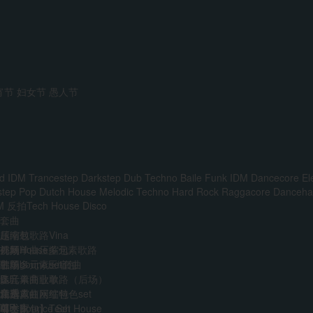
宵节
妇女节
愚人节
d IDM
Trancestep
Darkstep
Dub Techno
Baile Funk
IDM
Dancecore
El
step
Pop
Dutch House
Melodic Techno
Hard Rock
Raggacore
Dancehal
M
反拍Tech House
Disco
套曲
越南鼓歌路Vina
压缩包
前场House多元素歌路
外网单曲压缩包
视频
主场多元素set套曲
韩国boune压缩包
歌单
多元素商业歌路（后场）
迷音单曲歌单
DJ
音乐人
免费
江南霓虹网红特色set
精选单曲压缩包
艺术家
VIP
AI
中文Bounce Set
【合集包】Tech House