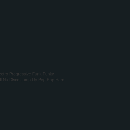
ectro Progressive
Funk
Funky
l
Nu Disco
Jump Up
Pop Rap
Hard