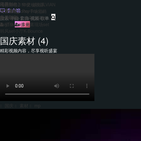
主题包
干声制作
转换
Hard140-150硬核歌路
【合集包】中文/越南风VIAN
免费套曲
套曲制作
客户端
EDM&Bigroom中场思路
【合集包】Psy Trance
每日福利
音乐制作
Bounce多元素商业歌路
登录
注册
PsyTrance多元素现场set
韩风set小厅K-Bounce
国庆素材 (4)
精彩视频内容，尽享视听盛宴
国庆
素材
mp