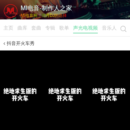
MI电音-制作人之家
MI电音网，优秀DJ的选择
主页
曲库
套曲
专辑
歌单
声光电视频
音乐人
抖音开火车秀