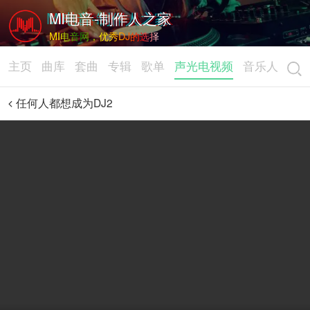
MI电音-制作人之家
MI电音网，优秀DJ的选择
主页
曲库
套曲
专辑
歌单
声光电视频
音乐人
任何人都想成为DJ2