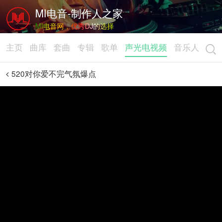
MI电音-制作人之家
MI电音网，优秀DJ的选择
主页
曲库
套曲
专辑
歌单
声光电视频
音乐人
520对你爱不完气氛爆点