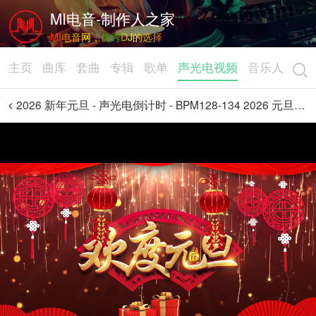
MI电音-制作人之家
MI电音网，优秀DJ的选择
主页
曲库
套曲
专辑
歌单
声光电视频
音乐人
2026 新年元旦 - 声光电倒计时 - BPM128-134 2026 元旦倒数10秒 Intro