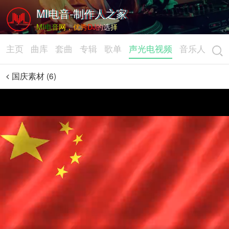
MI电音-制作人之家
MI电音网，优秀DJ的选择
主页
曲库
套曲
专辑
歌单
声光电视频
音乐人
国庆素材 (6)