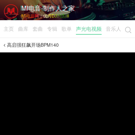
MI电音-制作人之家
MI电音网，优秀DJ的选择
主页
曲库
套曲
专辑
歌单
声光电视频
音乐人
高启强狂飙开场BPM140