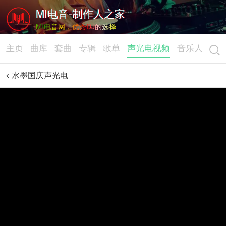
MI电音-制作人之家
MI电音网，优秀DJ的选择
主页
曲库
套曲
专辑
歌单
声光电视频
音乐人
水墨国庆声光电