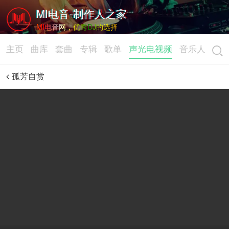
MI电音-制作人之家
MI电音网，优秀DJ的选择
主页
曲库
套曲
专辑
歌单
声光电视频
音乐人
孤芳自赏