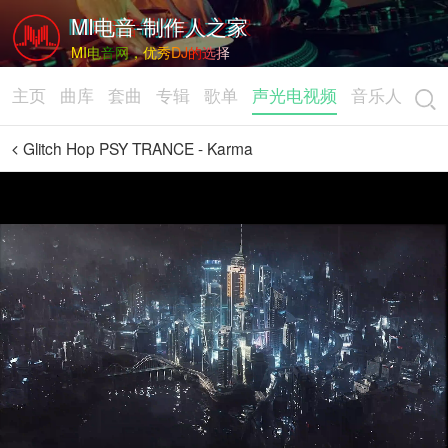
MI电音-制作人之家
MI电音网，优秀DJ的选择
主页
曲库
套曲
专辑
歌单
声光电视频
音乐人
Glitch Hop PSY TRANCE - Karma